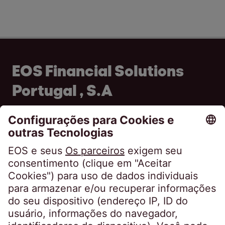
EOS Financial Solutions
Portugal , S.A
Av. do Colégio Militar 37F - 1ºB
1500-180 Lisboa
Portugal
info@eos-portugal.pt