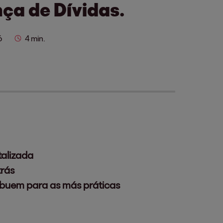
ça de Dívidas.
6
4 min.
talizada
trás
ibuem para as más práticas