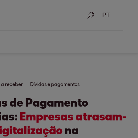
Pesquisa
 a receber
Dívidas e pagamentos
as de Pagamento
ias:
Empresas atrasam-
igitalização
na