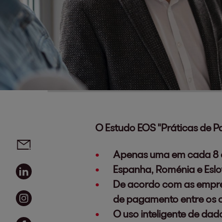
O Estudo EOS "Práticas de 
Social media links - share article
Email
Apenas uma em cada 8 em
Linkedin
Espanha, Roménia e Eslov
De acordo com as empres
Instagram
de pagamento entre os c
O uso inteligente de da
Facebook