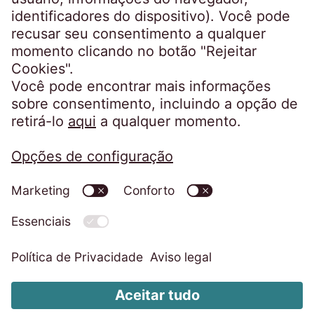
Av. do Colégio Militar 37F - 1ºB
1500-180 Lisboa
Portugal
info@eos-portugal.pt