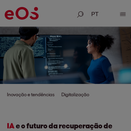
Pesquisa
Most
Inovação e tendências
Digitalização
IA
e o futuro da recuperação de