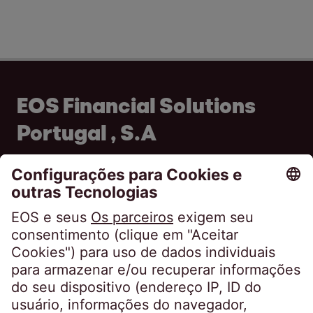
EOS Financial Solutions
Portugal , S.A
Av. do Colégio Militar 37F - 1ºB
1500-180 Lisboa
Portugal
info@eos-portugal.pt